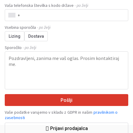
Vaša telefonska številka s kodo države
- po želji
+
Vsebina sporočila
- po želji
Lizing
Dostava
Sporočilo
- po želji
Pošlji
Vaše podatke varujemo v skladu z GDPR in našim
pravilnikom o
zasebnosti
Prijavi prodajalca