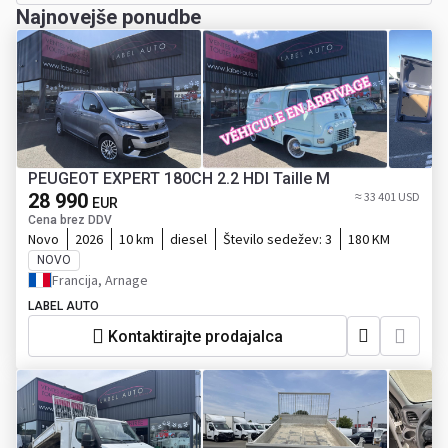
Najnovejše ponudbe
PEUGEOT EXPERT 180CH 2.2 HDI Taille M
28 990
≈ 33 401 USD
EUR
Cena brez DDV
Novo
2026
10 km
diesel
Število sedežev:
3
180 KM
NOVO
Francija, Arnage
LABEL AUTO
Kontaktirajte prodajalca