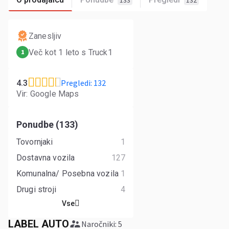
133
132
Zanesljiv
Več kot 1 leto s Truck1
1
Pregledi: 132
4.3
Vir: Google Maps
Ponudbe (133)
Tovornjaki
1
Dostavna vozila
127
Komunalna/ Posebna vozila
1
Drugi stroji
4
Vse
LABEL AUTO
Naročniki: 5