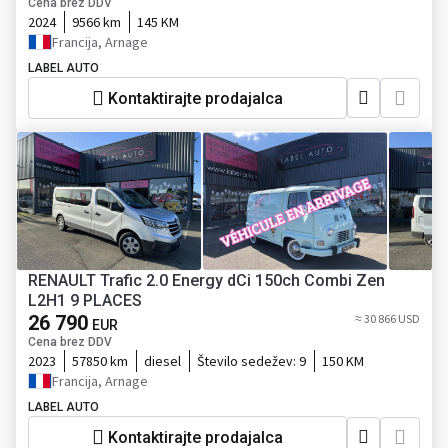
Cena brez DDV
2024
9566 km
145 KM
Francija, Arnage
LABEL AUTO
Kontaktirajte prodajalca
RENAULT Trafic 2.0 Energy dCi 150ch Combi Zen
L2H1 9 PLACES
26 790
≈ 30 866 USD
EUR
Cena brez DDV
2023
57850 km
diesel
Število sedežev:
9
150 KM
Francija, Arnage
LABEL AUTO
Kontaktirajte prodajalca