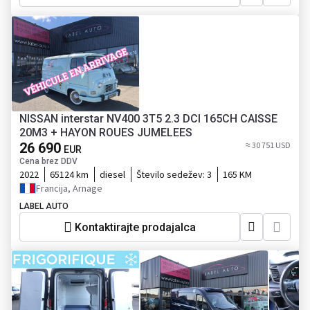
NISSAN interstar NV400 3T5 2.3 DCI 165CH CAISSE
20M3 + HAYON ROUES JUMELEES
26 690
≈ 30 751 USD
EUR
Cena brez DDV
2022
65124 km
diesel
Število sedežev:
3
165 KM
Francija, Arnage
LABEL AUTO
Kontaktirajte prodajalca