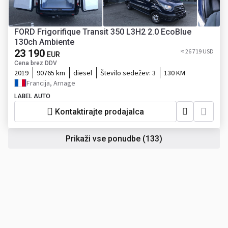
FORD Frigorifique Transit 350 L3H2 2.0 EcoBlue
130ch Ambiente
23 190
≈ 26 719 USD
EUR
Cena brez DDV
2019
90765 km
diesel
Število sedežev:
3
130 KM
Francija, Arnage
LABEL AUTO
Kontaktirajte prodajalca
Prikaži vse ponudbe
(133)