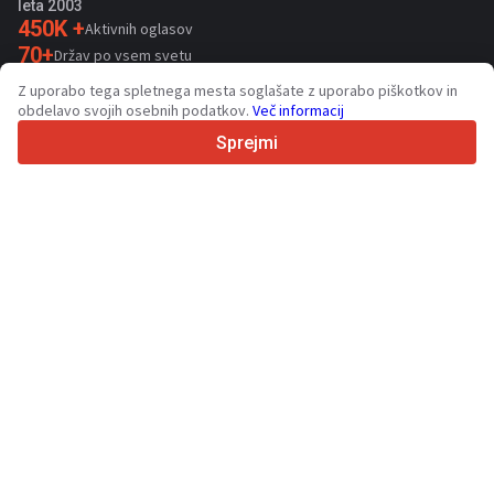
leta 2003
450K +
Aktivnih oglasov
70+
Držav po vsem svetu
36
Podprtih jezikov
Z uporabo tega spletnega mesta soglašate z uporabo piškotkov in
obdelavo svojih osebnih podatkov.
Več informacij
4.7/5
Trustpilot
Sprejmi
Za prodajalce
Promocijske storitve
Cena plačljivih storitev
Podpora
Za kupce
Ocene blagovnih znamk
Razstave
Lizing