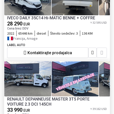
IVECO DAILY 35C14 Hi-MATIC BENNE + COFFRE
28 290
≈ 32 595 USD
EUR
Cena brez DDV
2022
65446 km
diesel
Število sedežev:
3
136 KM
Francija, Arnage
LABEL AUTO
Kontaktirajte prodajalca
RENAULT DEPANNEUSE MASTER 3T5 PORTE
VOITURE 2.3 DCI 145CH
33 990
≈ 39 162 USD
EUR