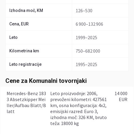
126–530
Izhodna moč, KM
6 900–132 906
Cena, EUR
1999–2025
Leto
750–682 000
Kilometrina km
1995–2025
Leto registracije
Cene za Komunalni tovornjaki
Mercedes-Benz 183
leto proizvodnje: 2006,
14 000
3 Absetzkipper Mei
prevoženi kilometri: 427561
EUR
ller/Aufbau Blatt/B
km, osna konfiguracija: 4x2,
latt
emisijski razred: Euro 3,
izhodna moč: 326 KM, bruto
teža: 18000 kg