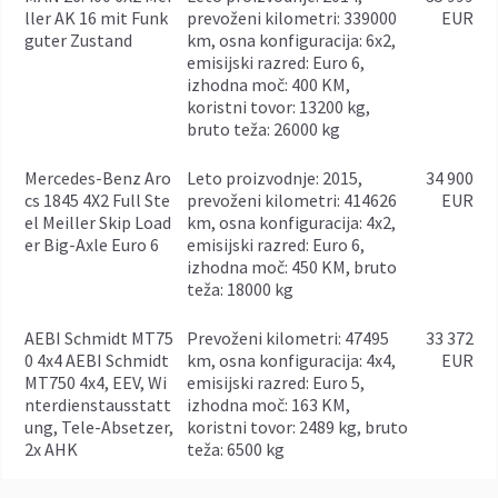
ller AK 16 mit Funk
prevoženi kilometri: 339000
EUR
guter Zustand
km, osna konfiguracija: 6x2,
emisijski razred: Euro 6,
izhodna moč: 400 KM,
koristni tovor: 13200 kg,
bruto teža: 26000 kg
Mercedes-Benz Aro
leto proizvodnje: 2015,
34 900
cs 1845 4X2 Full Ste
prevoženi kilometri: 414626
EUR
el Meiller Skip Load
km, osna konfiguracija: 4x2,
er Big-Axle Euro 6
emisijski razred: Euro 6,
izhodna moč: 450 KM, bruto
teža: 18000 kg
AEBI Schmidt MT75
prevoženi kilometri: 47495
33 372
0 4x4 AEBI Schmidt
km, osna konfiguracija: 4x4,
EUR
MT750 4x4, EEV, Wi
emisijski razred: Euro 5,
nterdienstausstatt
izhodna moč: 163 KM,
ung, Tele-Absetzer,
koristni tovor: 2489 kg, bruto
2x AHK
teža: 6500 kg