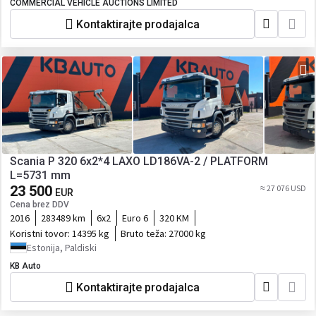
COMMERCIAL VEHICLE AUCTIONS LIMITED
Kontaktirajte prodajalca
Scania P 320 6x2*4 LAXO LD186VA-2 / PLATFORM
L=5731 mm
23 500
≈ 27 076 USD
EUR
Cena brez DDV
2016
283489 km
6x2
Euro 6
320 KM
Koristni tovor:
14395 kg
Bruto teža:
27000 kg
Estonija, Paldiski
KB Auto
Kontaktirajte prodajalca