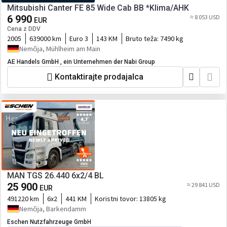
Mitsubishi Canter FE 85 Wide Cab BB *Klima/AHK
6 990
≈ 8 053 USD
EUR
Cena z DDV
2005
639000 km
Euro 3
143 KM
Bruto teža:
7490 kg
Nemčija, Mühlheim am Main
AE Handels GmbH , ein Unternehmen der Nabi Group
Kontaktirajte prodajalca
MAN TGS 26.440 6x2/4 BL
25 900
≈ 29 841 USD
EUR
491220 km
6x2
441 KM
Koristni tovor:
13805 kg
Nemčija, Barkendamm
Eschen Nutzfahrzeuge GmbH