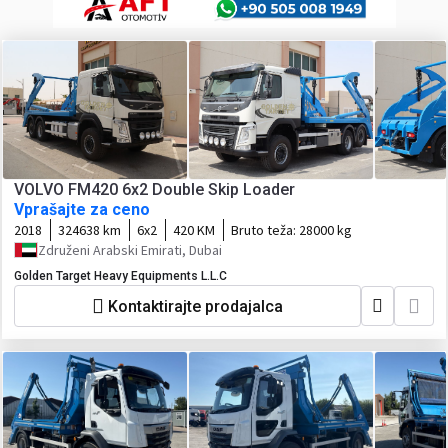
VOLVO FM420 6x2 Double Skip Loader
Vprašajte za ceno
2018
324638 km
6x2
420 KM
Bruto teža:
28000 kg
Združeni Arabski Emirati, Dubai
Golden Target Heavy Equipments L.L.C
Kontaktirajte prodajalca