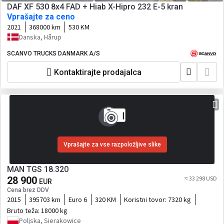
DAF XF 530 8x4 FAD + Hiab X-Hipro 232 E-5 kran
Vprašajte za ceno
2021
368000 km
530 KM
Danska, Hårup
SCANVO TRUCKS DANMARK A/S
Kontaktirajte prodajalca
Vprašajte za vse razpoložljive slike
MAN TGS 18.320
28 900
≈ 33 298 USD
EUR
Cena brez DDV
2015
395703 km
Euro 6
320 KM
Koristni tovor:
7320 kg
Bruto teža:
18000 kg
Poljska, Sierakowice