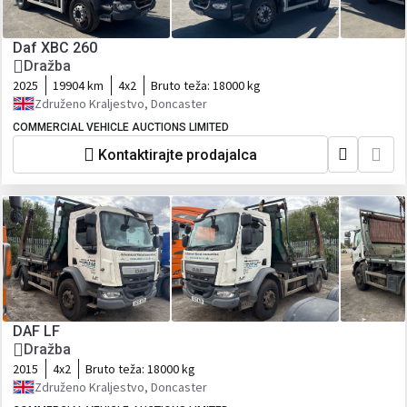
Daf XBC 260
Dražba
2025
19904 km
4x2
Bruto teža:
18000 kg
Združeno Kraljestvo, Doncaster
COMMERCIAL VEHICLE AUCTIONS LIMITED
Kontaktirajte prodajalca
DAF LF
Dražba
2015
4x2
Bruto teža:
18000 kg
Združeno Kraljestvo, Doncaster