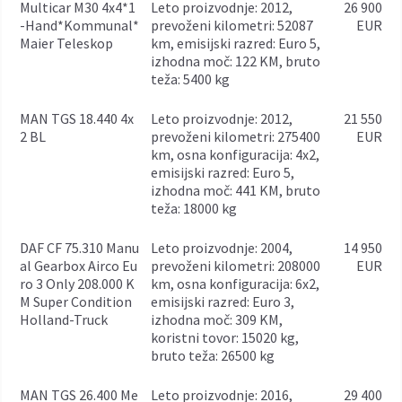
Multicar M30 4x4*1
leto proizvodnje: 2012,
26 900
-Hand*Kommunal*
prevoženi kilometri: 52087
EUR
Maier Teleskop
km, emisijski razred: Euro 5,
izhodna moč: 122 KM, bruto
teža: 5400 kg
MAN TGS 18.440 4x
leto proizvodnje: 2012,
21 550
2 BL
prevoženi kilometri: 275400
EUR
km, osna konfiguracija: 4x2,
emisijski razred: Euro 5,
izhodna moč: 441 KM, bruto
teža: 18000 kg
DAF CF 75.310 Manu
leto proizvodnje: 2004,
14 950
al Gearbox Airco Eu
prevoženi kilometri: 208000
EUR
ro 3 Only 208.000 K
km, osna konfiguracija: 6x2,
M Super Condition
emisijski razred: Euro 3,
Holland-Truck
izhodna moč: 309 KM,
koristni tovor: 15020 kg,
bruto teža: 26500 kg
MAN TGS 26.400 Me
leto proizvodnje: 2016,
29 400