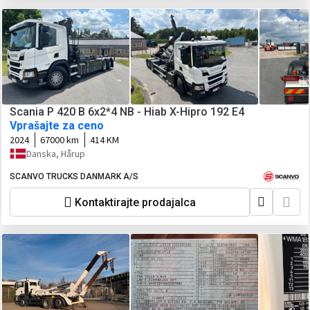
Scania P 420 B 6x2*4 NB - Hiab X-Hipro 192 E4
Vprašajte za ceno
2024
67000 km
414 KM
Danska, Hårup
SCANVO TRUCKS DANMARK A/S
Kontaktirajte prodajalca