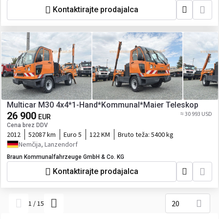
Kontaktirajte prodajalca
Multicar M30 4x4*1-Hand*Kommunal*Maier Teleskop
26 900
≈ 30 993 USD
EUR
Cena brez DDV
2012
52087 km
Euro 5
122 KM
Bruto teža:
5400 kg
Nemčija, Lanzendorf
Braun Kommunalfahrzeuge GmbH & Co. KG
Kontaktirajte prodajalca
20
1
/
15