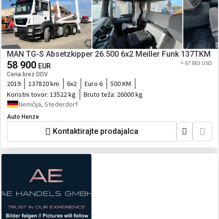
MAN TG-S Absetzkipper 26.500 6x2 Meiller Funk 137TKM
58 900
≈ 67 863 USD
EUR
Cena brez DDV
2019
137820 km
6x2
Euro 6
500 KM
Koristni tovor:
13522 kg
Bruto teža:
26000 kg
Nemčija, Stederdorf
Auto Henze
Kontaktirajte prodajalca