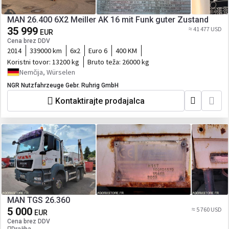
MAN 26.400 6X2 Meiller AK 16 mit Funk guter Zustand
35 999
≈ 41 477 USD
EUR
Cena brez DDV
2014
339000 km
6x2
Euro 6
400 KM
Koristni tovor:
13200 kg
Bruto teža:
26000 kg
Nemčija, Würselen
NGR Nutzfahrzeuge Gebr. Ruhrig GmbH
Kontaktirajte prodajalca
MAN TGS 26.360
5 000
≈ 5 760 USD
EUR
Cena brez DDV