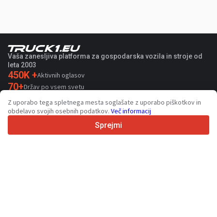
Vaša zanesljiva platforma za gospodarska vozila in stroje od
leta 2003
450K +
Aktivnih oglasov
70+
Držav po vsem svetu
36
Podprtih jezikov
Z uporabo tega spletnega mesta soglašate z uporabo piškotkov in
obdelavo svojih osebnih podatkov.
Več informacij
4.7/5
Trustpilot
Sprejmi
Za prodajalce
Promocijske storitve
Cena plačljivih storitev
Podpora