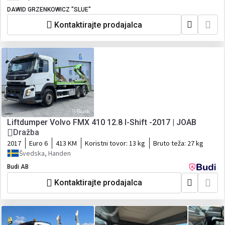
DAWID GRZENKOWICZ "SLUE"
Kontaktirajte prodajalca
Liftdumper Volvo FMX 410 12.8 I-Shift -2017 | JOAB
Dražba
2017
Euro 6
413 KM
Koristni tovor:
13 kg
Bruto teža:
27 kg
Švedska, Handen
Budi AB
Kontaktirajte prodajalca