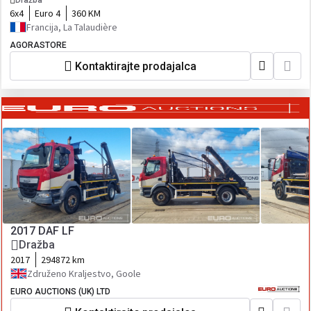
Dražba
6x4
Euro 4
360 KM
Francija, La Talaudière
AGORASTORE
Kontaktirajte prodajalca
2017 DAF LF
Dražba
2017
294872 km
Združeno Kraljestvo, Goole
EURO AUCTIONS (UK) LTD