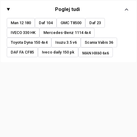
Poglej tudi
Man 12 180
Daf 104
GMC T8500
Daf 23
IVECO 330 HK
Mercedes-Benz 1114 4x4
Toyota Dyna 150 4x4
Isuzu 3.5 v6
Scania Vabis 36
DAF FA CF85
Iveco daily 150 pk
MAN HX60 6x6