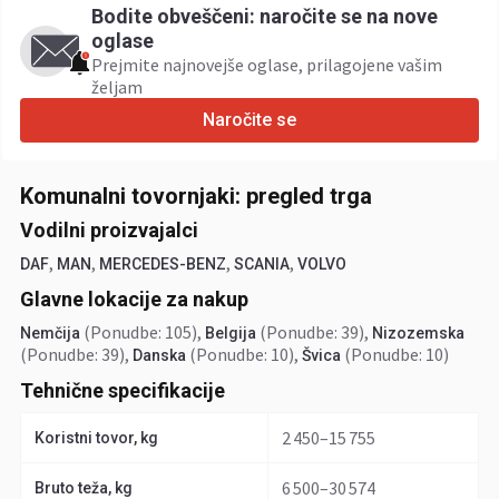
Bodite obveščeni: naročite se na nove
oglase
Prejmite najnovejše oglase, prilagojene vašim
željam
Naročite se
Komunalni tovornjaki: pregled trga
Vodilni proizvajalci
,
,
,
,
DAF
MAN
MERCEDES-BENZ
SCANIA
VOLVO
Glavne lokacije za nakup
(Ponudbe: 105)
,
(Ponudbe: 39)
,
Nemčija
Belgija
Nizozemska
(Ponudbe: 39)
,
(Ponudbe: 10)
,
(Ponudbe: 10)
Danska
Švica
Tehnične specifikacije
2 450–15 755
Koristni tovor, kg
6 500–30 574
Bruto teža, kg