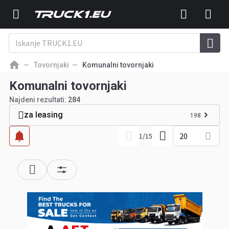
Tovornjaki
Komunalni tovornjaki
Komunalni tovornjaki
Najdeni rezultati:
284
za leasing
198
20
1
/
15