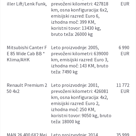
iller Lift/Lenk Funk,
prevoženi kilometri: 427818
EUR
km, osna konfiguracija: 6x2,
emisijski razred: Euro 6,
izhodna moč: 399 KM,
koristni tovor: 13430 kg,
bruto teža: 26000 kg
Mitsubishi Canter F
leto proizvodnje: 2005,
6 990
E 85 Wide Cab BB *
prevoženi kilometri: 639000
EUR
Klima/AHK
km, emisijski razred: Euro 3,
izhodna moč: 143 KM, bruto
teža: 7490 kg
Renault Premium 2
leto proizvodnje: 2001,
11 772
50 4x2
prevoženi kilometri: 426081
EUR
km, osna konfiguracija: 4x2,
emisijski razred: Euro 2,
izhodna moč: 250 KM,
koristni tovor: 9050 kg, bruto
teža: 18000 kg
MAN 26.400 6X2 Mei
leto proizvodnje: 2014,
35 999