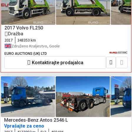
2017 Volvo FL250
Dražba
2017
348353 km
Združeno Kraljestvo, Goole
EURO AUCTIONS (UK) LTD
Kontaktirajte prodajalca
Mercedes-Benz Antos 2546 L
Vprašajte za ceno