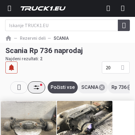
Rezervni deli
SCANIA
Scania Rp 736 naprodaj
Najdeni rezultati:
2
20
Počisti vse
SCANIA
Rp 736