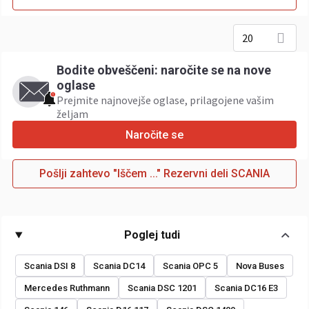
20
Bodite obveščeni: naročite se na nove
oglase
Prejmite najnovejše oglase, prilagojene vašim
željam
Naročite se
Pošlji zahtevo "Iščem ..." Rezervni deli SCANIA
Poglej tudi
Scania DSI 8
Scania DC14
Scania OPC 5
Nova Buses
Mercedes Ruthmann
Scania DSC 1201
Scania DC16 E3