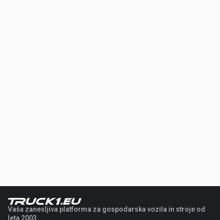
Vaša zanesljiva platforma za gospodarska vozila in stroje od
leta 2003