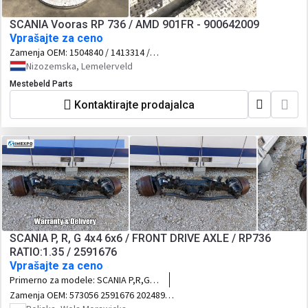
SCANIA Vooras RP 736 / AMD 901FR - 900642009
Vprašajte za ceno
Zamenja OEM:
1504840 / 1413314 /
1413315 / 1930314-1539090 / 1775320
Nizozemska, Lemelerveld
Mestebeld Parts
Kontaktirajte prodajalca
SCANIA P, R, G 4x4 6x6 / FRONT DRIVE AXLE / RP736
RATIO:1.35 / 2591676
Vprašajte za ceno
Primerno za modele:
SCANIA P,R,G
4x4 6x6 8x8
Zamenja OEM:
573056 2591676 2024894
2141541