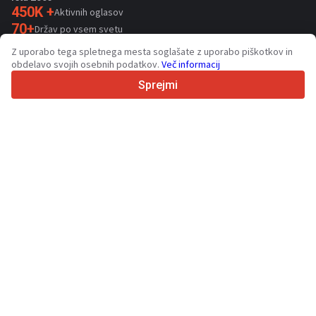
450K +
Aktivnih oglasov
70+
Držav po vsem svetu
36
Podprtih jezikov
Z uporabo tega spletnega mesta soglašate z uporabo piškotkov in
obdelavo svojih osebnih podatkov.
Več informacij
4.7/5
Trustpilot
Sprejmi
Za prodajalce
Promocijske storitve
Cena plačljivih storitev
Podpora
Za kupce
Ocene blagovnih znamk
Razstave
Lizing