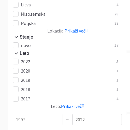
Litva
4
Nizozemska
28
Poljska
23
Lokacija:
Prikaži več
Stanje
novo
17
Leto
2022
5
2020
1
2019
1
2018
1
2017
4
Leto:
Prikaži več
—