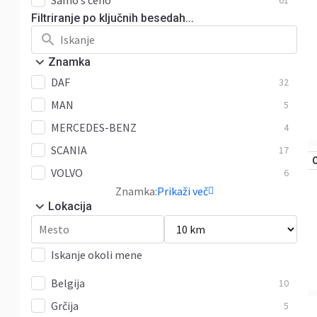
Samo s ceno
61
Filtriranje po ključnih besedah...
Znamka
DAF
32
MAN
5
MERCEDES-BENZ
4
SCANIA
17
VOLVO
6
Znamka:
Prikaži več
Lokacija
Iskanje okoli mene
Belgija
10
Grčija
5