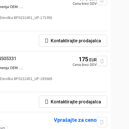
Cena brez DDV
menja OEM:
4505331,76579389_RVI,RVI7484505331,76579389_RVIXP,76579389_RVIUP
številka BP0232451_UP-171991
Kontaktirajte prodajalca
84505331
175
EUR
Cena brez DDV
menja OEM:
4505331,76579389_RVI,RVI7484505331,76579389_RVIXP,76579389_RVIUP
številka BP0232451_UP-185665
Kontaktirajte prodajalca
Vprašajte za ceno
OVO