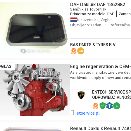
DAF Dakluik DAF 1362882
Senčnik za Tovornjak
Primerno za modele:
DAF
Zamen
136288
Nizozemska, Veghel
Objavljeno: 11dan
Referenčna 
BAS PARTS & TYRES B.V.
14
Engine regeneration & OEM-l
OGLASI
As a trusted manufacturer, we deli
worldwide supply of new and rem
ENTECH SERVICE S
ODPOWIEDZIALNOŚ
1
etservice.pl
Renault Dakluik Renault 74