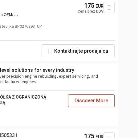
175
EUR
Cena brez DDV
ja OEM:
2,1690127,1918481,76558999_DAF,DAF1918481,76558999_DAFUP
številka BP0270393_UP
Kontaktirajte prodajalca
evel solutions for every industry
ver precision engine rebuilding, expert servicing, and
anufactured engines
PÓŁKA Z OGRANICZONĄ
Discover More
CIĄ
84505331
175
EUR