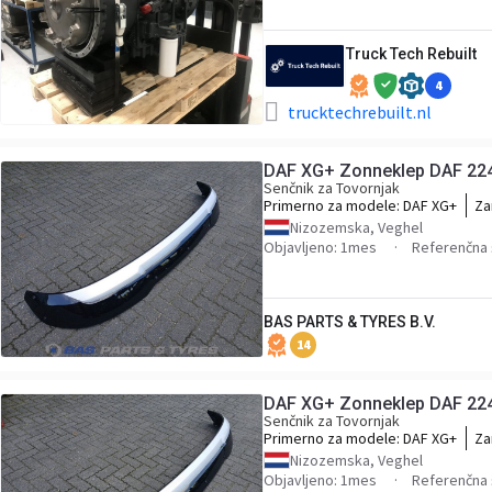
Truck Tech Rebuilt
4
trucktechrebuilt.nl
DAF XG+ Zonneklep DAF 22
Senčnik za Tovornjak
Primerno za modele:
DAF XG+
Za
22
Nizozemska, Veghel
Objavljeno: 1mes
Referenčna 
BAS PARTS & TYRES B.V.
14
DAF XG+ Zonneklep DAF 22
Senčnik za Tovornjak
Primerno za modele:
DAF XG+
Za
22
Nizozemska, Veghel
Objavljeno: 1mes
Referenčna 