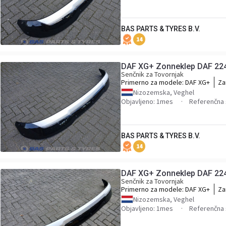
BAS PARTS & TYRES B.V.
14
DAF XG+ Zonneklep DAF 22
Senčnik za Tovornjak
Primerno za modele:
DAF XG+
Za
22
Nizozemska, Veghel
Objavljeno: 1mes
Referenčna 
BAS PARTS & TYRES B.V.
14
DAF XG+ Zonneklep DAF 22
Senčnik za Tovornjak
Primerno za modele:
DAF XG+
Za
22
Nizozemska, Veghel
Objavljeno: 1mes
Referenčna 