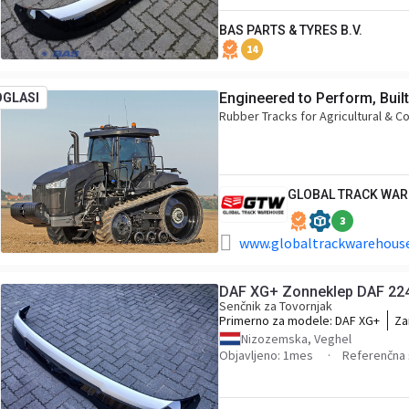
BAS PARTS & TYRES B.V.
14
Engineered to Perform, Built
OGLASI
Rubber Tracks for Agricultural & C
GLOBAL TRACK WA
3
www.globaltrackwarehouse
DAF XG+ Zonneklep DAF 22
Senčnik za Tovornjak
Primerno za modele:
DAF XG+
Za
22
Nizozemska, Veghel
Objavljeno: 1mes
Referenčna 