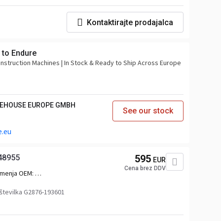
Kontaktirajte prodajalca
 to Endure
onstruction Machines | In Stock & Ready to Ship Across Europe
REHOUSE EUROPE GMBH
See our stock
.eu
48955
595
EUR
Cena brez DDV
menja OEM:
48955,2328745,2398379,D2248955UPCOMPL,5.00252
številka G2876-193601