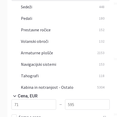
Sedeži
448
Pedali
180
Prestavne ročice
152
Volanski obroči
132
Armaturne plošče
2153
Navigacijski sistemi
153
Tahografi
118
Kabina in notranjost - Ostalo
5304
Cena, EUR
—