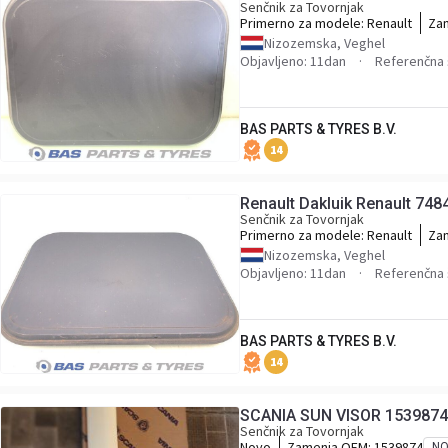
Senčnik za Tovornjak
Primerno za modele:
Renault
Za
748
Nizozemska, Veghel
Objavljeno: 11dan
Referenčna 
BAS PARTS & TYRES B.V.
14
Renault Dakluik Renault 74
Senčnik za Tovornjak
Primerno za modele:
Renault
Za
748
Nizozemska, Veghel
Objavljeno: 11dan
Referenčna 
BAS PARTS & TYRES B.V.
14
SCANIA SUN VISOR 1539874
Senčnik za Tovornjak
Novo
Zamenja OEM:
1539874
N