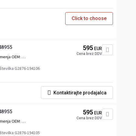
Click to choose
48955
595
EUR
Cena brez DDV
menja OEM:
48955,2328745,2398379,D2248955UPCOMPL,5.00252
številka G2876-194106
Kontaktirajte prodajalca
48955
595
EUR
Cena brez DDV
menja OEM:
48955,2328745,2398379,D2248955UPCOMPL,5.00252
številka G2876-194105