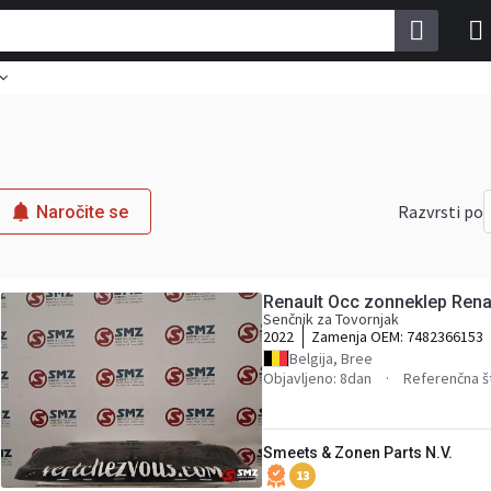
j
Razvrsti po
Naročite se
Renault Occ zonneklep Rena
Senčnik za Tovornjak
2022
Zamenja OEM:
7482366153
Belgija, Bree
Objavljeno: 8dan
Referenčna š
Smeets & Zonen Parts N.V.
13