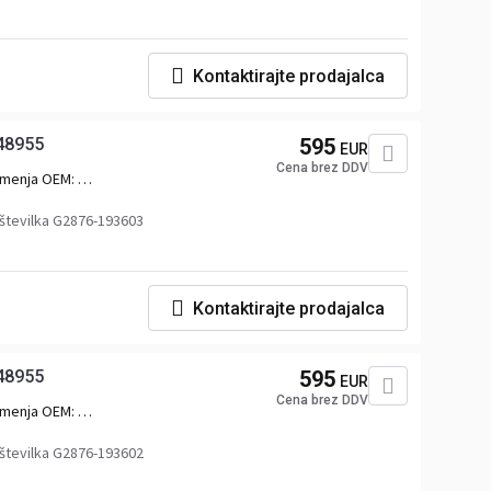
Kontaktirajte prodajalca
48955
595
EUR
Cena brez DDV
menja OEM:
48955,2328745,2398379,D2248955UPCOMPL,5.00252
številka G2876-193603
Kontaktirajte prodajalca
48955
595
EUR
Cena brez DDV
menja OEM:
48955,2328745,2398379,D2248955UPCOMPL,5.00252
številka G2876-193602