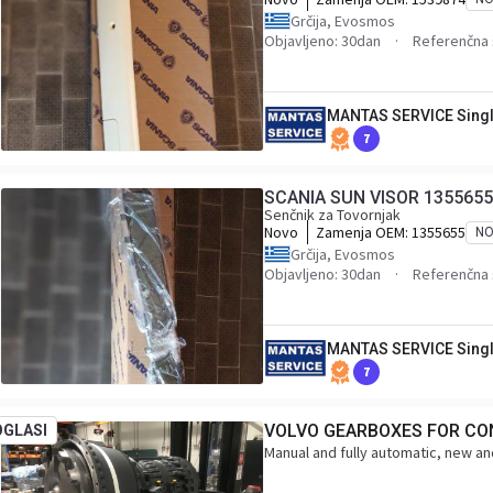
Grčija, Evosmos
Objavljeno: 30dan
Referenčna 
MANTAS SERVICE Singl
7
SCANIA SUN VISOR 1355655
Senčnik za Tovornjak
Novo
Zamenja OEM:
1355655
N
Grčija, Evosmos
Objavljeno: 30dan
Referenčna 
MANTAS SERVICE Singl
7
VOLVO GEARBOXES FOR CO
OGLASI
Manual and fully automatic, new and