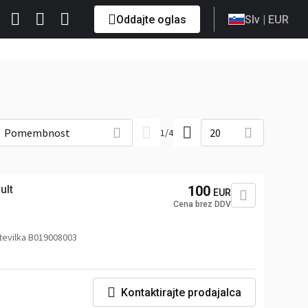
Oddajte oglas
Slv
| EUR
Pomembnost
20
1
/
4
ult
100
EUR
Cena brez DDV
tevilka B019008003
Kontaktirajte prodajalca