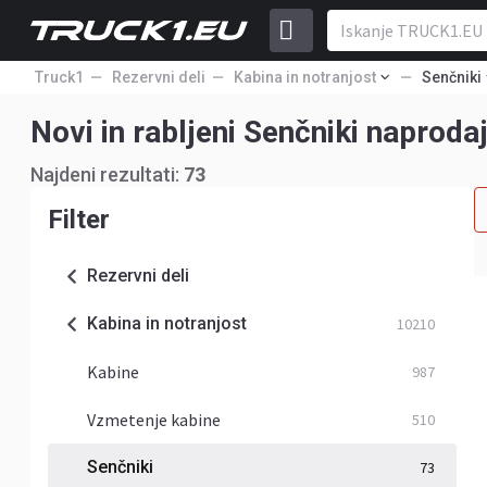
Truck1
Rezervni deli
Kabina in notranjost
Senčniki
Novi in rabljeni Senčniki naproda
Najdeni rezultati:
73
Filter
Rezervni deli
Kabina in notranjost
10210
Kabine
987
Vzmetenje kabine
510
Senčniki
73