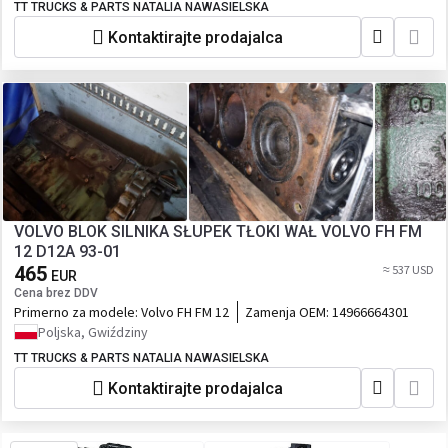
TT TRUCKS & PARTS NATALIA NAWASIELSKA
Kontaktirajte prodajalca
VOLVO BLOK SILNIKA SŁUPEK TŁOKI WAŁ VOLVO FH FM
12 D12A 93-01
465
≈ 537 USD
EUR
Cena brez DDV
Primerno za modele:
Volvo FH FM 12
Zamenja OEM:
14966664301
Poljska, Gwiździny
TT TRUCKS & PARTS NATALIA NAWASIELSKA
Kontaktirajte prodajalca