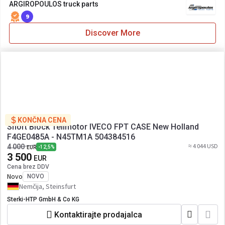
ARGIROPOULOS truck parts
9
Discover More
KONČNA CENA
Short Block Teilmotor IVECO FPT CASE New Holland
F4GE0485A - N45TM1A 504384516
≈ 4 044 USD
4 000
-12,5%
EUR
3 500
EUR
Cena brez DDV
Novo
NOVO
Nemčija, Steinsfurt
Sterki-HTP GmbH & Co KG
Kontaktirajte prodajalca