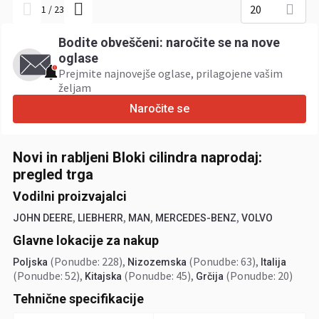
20
1
/
23
Bodite obveščeni: naročite se na nove
oglase
Prejmite najnovejše oglase, prilagojene vašim
željam
Naročite se
Novi in rabljeni Bloki cilindra naprodaj:
pregled trga
Vodilni proizvajalci
,
,
,
,
JOHN DEERE
LIEBHERR
MAN
MERCEDES-BENZ
VOLVO
Glavne lokacije za nakup
(Ponudbe: 228)
,
(Ponudbe: 63)
,
Poljska
Nizozemska
Italija
(Ponudbe: 52)
,
(Ponudbe: 45)
,
(Ponudbe: 20)
Kitajska
Grčija
Tehnične specifikacije