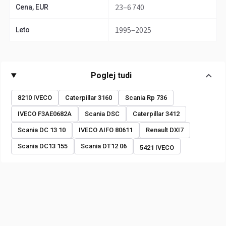
23–6 740
Cena, EUR
1995–2025
Leto
Poglej tudi
8210 IVECO
Caterpillar 3160
Scania Rp 736
IVECO F3AE0682A
Scania DSC
Caterpillar 3412
Scania DC 13 10
IVECO AIFO 80611
Renault DXI7
Scania DC13 155
Scania DT12 06
5421 IVECO