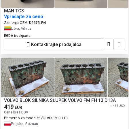
MAN TG3
Vprašajte za ceno
Zamenja OEM:
D2676LFAI
Litva, Vilnius
EGDA truckparts
Kontaktirajte prodajalca
VOLVO BLOK SILNIKA SŁUPEK VOLVO FM FH 13 D13A
419
≈ 484 USD
EUR
Cena brez DDV
Primerno za modele:
VOLVO FM FH 13
Poljska, Poznan