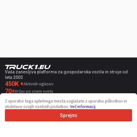
Vaša zanesljiva platforma za gospodarska vozila in stroje od
leta 2003
450K +
Aktivnih oglasov
70+
Držav po vsem svetu
36
Podprtih jezikov
Z uporabo tega spletnega mesta soglašate z uporabo piškotkov in
obdelavo svojih osebnih podatkov.
Več informacij
4.7/5
Trustpilot
Sprejmi
Za prodajalce