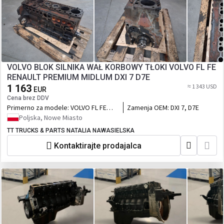
VOLVO BLOK SILNIKA WAŁ KORBOWY TŁOKI VOLVO FL FE
RENAULT PREMIUM MIDLUM DXI 7 D7E
1 163
≈ 1 343 USD
EUR
Cena brez DDV
Primerno za modele:
VOLVO FL FE
Zamenja OEM:
DXI 7, D7E
RENAULT PREMIUM MIDLUM DXI 7
Poljska, Nowe Miasto
TT TRUCKS & PARTS NATALIA NAWASIELSKA
Kontaktirajte prodajalca