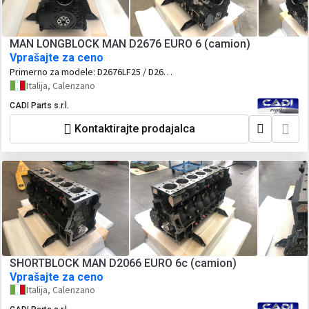
LUH52 - D2066LUH55 / D2066 LUH55 -
D2066LUH56 / D2066 LUH56
MAN LONGBLOCK MAN D2676 EURO 6 (camion)
Vprašajte za ceno
Primerno za modele:
D2676LF25 / D2676
LF25 / D2676LF26 / D2676 LF26 /
Italija, Calenzano
D2676LF45 / D2676 LF45 / D2676LF46 /
CADI Parts s.r.l.
D2676 LF46 / D2676LF47 / D2676 LF47 /
D2676LF48 / D2676 LF48 / D2676LF49 /
Kontaktirajte prodajalca
D2676 LF49 / D2676LF50 / D2676 LF50
SHORTBLOCK MAN D2066 EURO 6c (camion)
Vprašajte za ceno
Italija, Calenzano