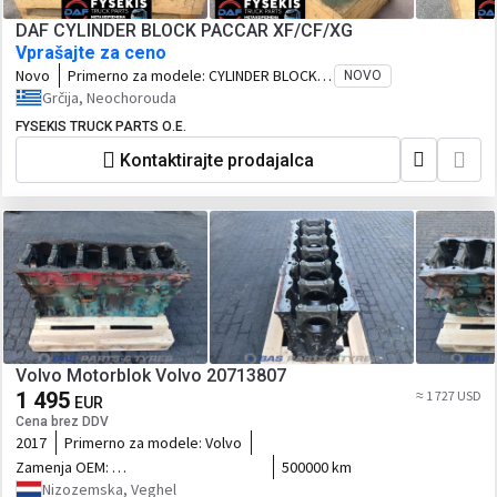
DAF CYLINDER BLOCK PACCAR XF/CF/XG
Vprašajte za ceno
Novo
Primerno za modele:
CYLINDER BLOCK
NOVO
DAFXF/CF/XG 480HP 530HP 2017-2025
Grčija, Neochorouda
ΚΟΜΠΛΕ 2148414R
FYSEKIS TRUCK PARTS Ο.Ε.
Kontaktirajte prodajalca
Volvo Motorblok Volvo 20713807
1 495
≈ 1 727 USD
EUR
Cena brez DDV
2017
Primerno za modele:
Volvo
Zamenja OEM:
500000 km
20713807,20742700,21168777,21341905,22056791,23407484,21801441,
Nizozemska, Veghel