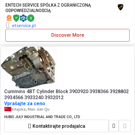
ENTECH SERVICE SPÓŁKA Z OGRANICZONĄ
ODPOWIEDZIALNOŚCIĄ
1
etservice.pl
Discover More
Cummins 4BT Cylinder Block 3903920 3938366 3928802
3934566 3933240 3932012
Vprašajte za ceno
Kitajska, Mao Jian Qu
HUBEI JULY INDUSTRIAL AND TRADE CO., LTD
Kontaktirajte prodajalca