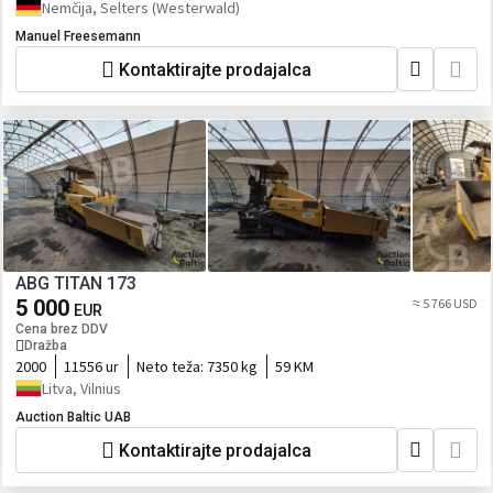
Nemčija, Selters (Westerwald)
Manuel Freesemann
Kontaktirajte prodajalca
ABG TITAN 173
5 000
≈ 5 766 USD
EUR
Cena brez DDV
Dražba
2000
11556 ur
Neto teža:
7350 kg
59 KM
Litva, Vilnius
Auction Baltic UAB
Kontaktirajte prodajalca