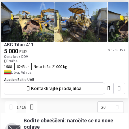
ABG Titan 411
5 000
≈ 5 766 USD
EUR
Cena brez DDV
Dražba
1988
6243 ur
Neto teža:
21000 kg
Litva, Vilnius
Auction Baltic UAB
Kontaktirajte prodajalca
20
1
/
16
Bodite obveščeni: naročite se na nove
oglase