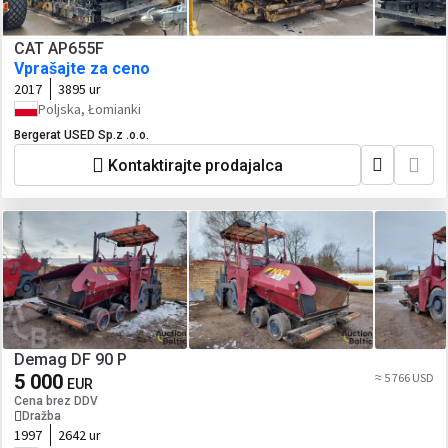
CAT AP655F
Vprašajte za ceno
2017
3895 ur
Poljska, Łomianki
Bergerat USED Sp.z .o.o.
Kontaktirajte prodajalca
Demag DF 90 P
5 000
≈ 5 766 USD
EUR
Cena brez DDV
Dražba
1997
2642 ur