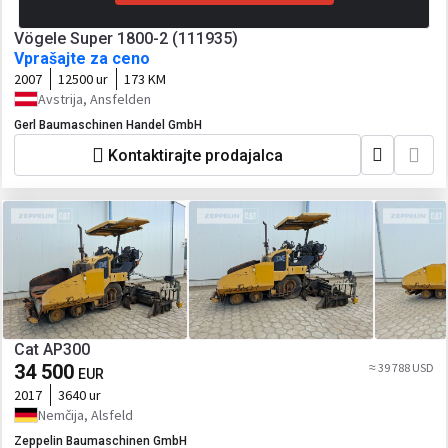
Vögele Super 1800-2 (111935)
Vprašajte za ceno
2007
12500 ur
173 KM
Avstrija, Ansfelden
Gerl Baumaschinen Handel GmbH
Kontaktirajte prodajalca
Cat AP300
34 500
≈ 39 788 USD
EUR
2017
3640 ur
Nemčija, Alsfeld
Zeppelin Baumaschinen GmbH