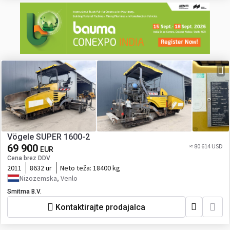
Vögele SUPER 1600-2
69 900
≈ 80 614 USD
EUR
Cena brez DDV
2011
8632 ur
Neto teža:
18400 kg
Nizozemska, Venlo
Smitma B.V.
Kontaktirajte prodajalca