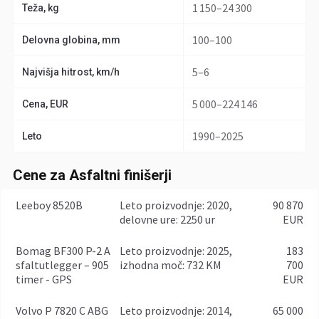
1 150–24 300
Teža, kg
100–100
Delovna globina, mm
5–6
Najvišja hitrost, km/h
5 000–224 146
Cena, EUR
1990–2025
Leto
Cene za Asfaltni finišerji
Leeboy 8520B
leto proizvodnje: 2020,
90 870
delovne ure: 2250 ur
EUR
Bomag BF300 P-2 A
leto proizvodnje: 2025,
183
sfaltutlegger – 905
izhodna moč: 732 KM
700
timer - GPS
EUR
Volvo P 7820 C ABG
leto proizvodnje: 2014,
65 000