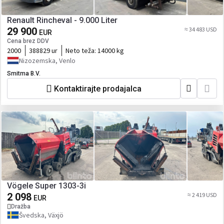
Renault Rincheval - 9.000 Liter
29 900
≈ 34 483 USD
EUR
Cena brez DDV
2000
388829 ur
Neto teža:
14000 kg
Nizozemska, Venlo
Smitma B.V.
Kontaktirajte prodajalca
Vögele Super 1303-3i
2 098
≈ 2 419 USD
EUR
Dražba
Švedska, Växjö