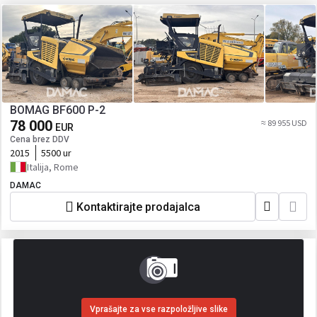
BOMAG BF600 P-2
78 000
≈ 89 955 USD
EUR
Cena brez DDV
2015
5500 ur
Italija, Rome
DAMAC
Kontaktirajte prodajalca
Vprašajte za vse razpoložljive slike