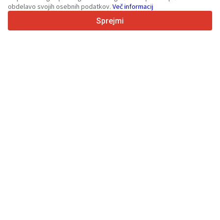
obdelavo svojih osebnih podatkov.
Več informacij
4.7/5
Trustpilot
Sprejmi
Za prodajalce
Promocijske storitve
Cena plačljivih storitev
Podpora
Za kupce
Ocene blagovnih znamk
Razstave
Lizing
Informacije
O Truck1
Blog