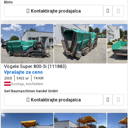
Blinto
Kontaktirajte prodajalca
Vögele Super 800-3i (111883)
Vprašajte za ceno
2018
5431 ur
74 KM
Avstrija, Ansfelden
Gerl Baumaschinen Handel GmbH
Kontaktirajte prodajalca