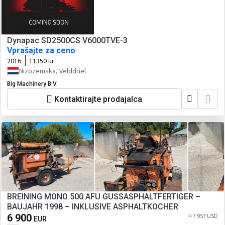
Dynapac SD2500CS V6000TVE-3
Vprašajte za ceno
2016
11350 ur
Nizozemska, Velddriel
Big Machinery B.V.
Kontaktirajte prodajalca
BREINING MONO 500 AFU GUSSASPHALTFERTIGER –
BAUJAHR 1998 – INKLUSIVE ASPHALTKOCHER
6 900
≈ 7 957 USD
EUR