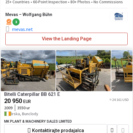
25+ Countries • 60-Point Inspection • 80+ Photos • No Commissions
Mevas – Wolfgang Bühn
3
mevas.net
View the Landing Page
Bitelli Caterpillar BB 621 E
20 950
≈ 24 161 USD
EUR
2009
3550 ur
Irska, Bunclody
MK PLANT & MACHINERY SALES LIMITED
Kontaktirajte prodajalca