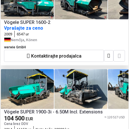
Vögele SUPER 1600-2
Vprašajte za ceno
2009
6547 ur
Nemčija, Könen
werwie GmbH
Kontaktirajte prodajalca
Vögele SUPER 1900-3i - 6.50M Incl. Extensions
104 500
≈ 120 517 USD
EUR
Cena brez DDV