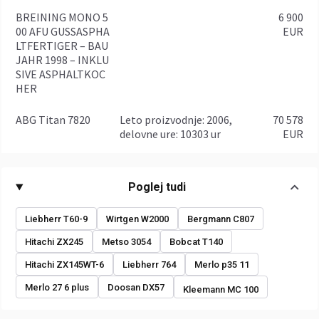
BREINING MONO 5
6 900
00 AFU GUSSASPHA
EUR
LTFERTIGER – BAU
JAHR 1998 – INKLU
SIVE ASPHALTKOC
HER
ABG Titan 7820
leto proizvodnje: 2006,
70 578
delovne ure: 10303 ur
EUR
Poglej tudi
Liebherr T60-9
Wirtgen W2000
Bergmann C807
Hitachi ZX245
Metso 3054
Bobcat T140
Hitachi ZX145WT-6
Liebherr 764
Merlo p35 11
Merlo 27 6 plus
Doosan DX57
Kleemann MC 100