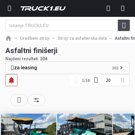
Gradbeni stroji
Stroji za asfalterska dela
Asfaltni fi
Asfaltni finišerji
Najdeni rezultati:
304
za leasing
202
20
1
/
16