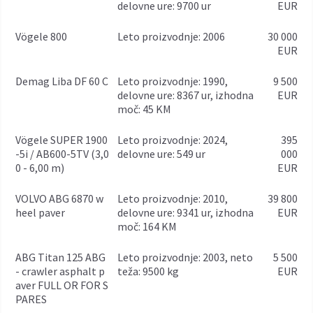
delovne ure: 9700 ur
EUR
Vögele 800
leto proizvodnje: 2006
30 000
EUR
Demag Liba DF 60 C
leto proizvodnje: 1990,
9 500
delovne ure: 8367 ur, izhodna
EUR
moč: 45 KM
Vögele SUPER 1900
leto proizvodnje: 2024,
395
-5i / AB600-5TV (3,0
delovne ure: 549 ur
000
0 - 6,00 m)
EUR
VOLVO ABG 6870 w
leto proizvodnje: 2010,
39 800
heel paver
delovne ure: 9341 ur, izhodna
EUR
moč: 164 KM
ABG Titan 125 ABG
leto proizvodnje: 2003, neto
5 500
- crawler asphalt p
teža: 9500 kg
EUR
aver FULL OR FOR S
PARES