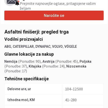
Prejmite najnovejše oglase, prilagojene vašim
željam
Naročite se
Asfaltni finišerji: pregled trga
Vodilni proizvajalci
,
,
,
,
ABG
CATERPILLAR
DYNAPAC
VOLVO
VÖGELE
Glavne lokacije za nakup
(Ponudbe: 90)
,
(Ponudbe: 45)
,
Nemčija
Avstrija
Poljska
(Ponudbe: 37)
,
(Ponudbe: 24)
,
Kitajska
Nizozemska
(Ponudbe: 17)
Tehnične specifikacije
104–12 500
Delovne ure, ur
41–280
Izhodna moč, KM