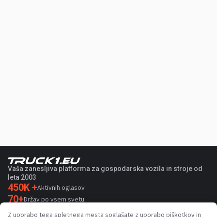
Vaša zanesljiva platforma za gospodarska vozila in stroje od
leta 2003
450K +
Aktivnih oglasov
70+
Držav po vsem svetu
36
Podprtih jezikov
Z uporabo tega spletnega mesta soglašate z uporabo piškotkov in