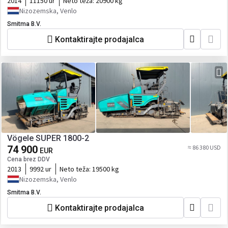
2014
11150 ur
Neto teža:
20900 kg
Nizozemska, Venlo
Smitma B.V.
Kontaktirajte prodajalca
Vögele SUPER 1800-2
74 900
≈ 86 380 USD
EUR
Cena brez DDV
2013
9992 ur
Neto teža:
19500 kg
Nizozemska, Venlo
Smitma B.V.
Kontaktirajte prodajalca