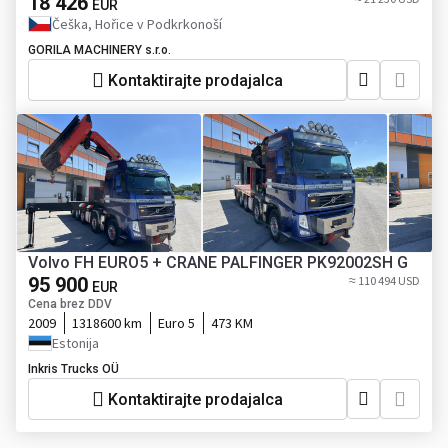
18 426
EUR
Češka, Hořice v Podkrkonoší
GORILA MACHINERY s.r.o.
Kontaktirajte prodajalca
Volvo FH EURO5 + CRANE PALFINGER PK92002SH G
95 900
≈ 110 494 USD
EUR
Cena brez DDV
2009
1318600 km
Euro 5
473 KM
Estonija
Inkris Trucks OÜ
Kontaktirajte prodajalca