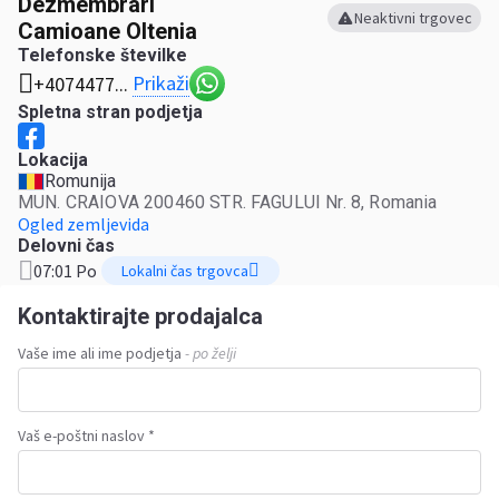
Dezmembrari
Neaktivni trgovec
Camioane Oltenia
Telefonske številke
Prikaži
+4074477...
Spletna stran podjetja
Lokacija
Romunija
MUN. CRAIOVA 200460 STR. FAGULUI Nr. 8, Romania
Ogled zemljevida
Delovni čas
07:01 Po
Lokalni čas trgovca
Kontaktirajte prodajalca
Vaše ime ali ime podjetja
- po želji
Vaš e-poštni naslov *