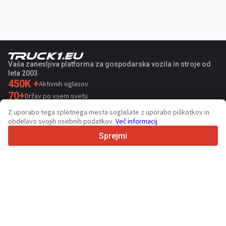
Vaša zanesljiva platforma za gospodarska vozila in stroje od
leta 2003
450K +
Aktivnih oglasov
70+
Držav po vsem svetu
36
Podprtih jezikov
Z uporabo tega spletnega mesta soglašate z uporabo piškotkov in
obdelavo svojih osebnih podatkov.
Več informacij
4.7/5
Trustpilot
Sprejmi
Za prodajalce
Promocijske storitve
Cena plačljivih storitev
Podpora