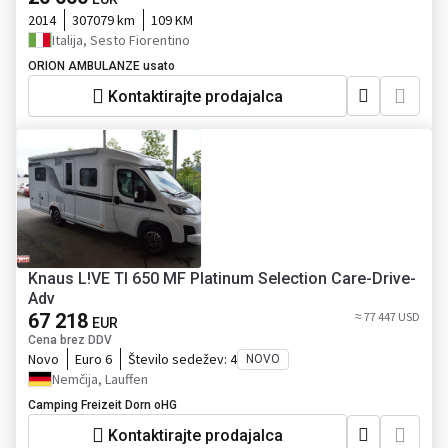
2014
307079 km
109 KM
Italija, Sesto Fiorentino
ORION AMBULANZE usato
Kontaktirajte prodajalca
Knaus L!VE TI 650 MF Platinum Selection Care-Drive-
Adv
67 218
≈ 77 447 USD
EUR
Cena brez DDV
Novo
Euro 6
Število sedežev:
4
NOVO
Nemčija, Lauffen
Camping Freizeit Dorn oHG
Kontaktirajte prodajalca