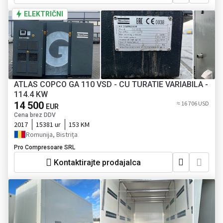
ELEKTRIČNI
ATLAS COPCO GA 110 VSD - CU TURATIE VARIABILA -
114.4 KW
14 500
≈ 16 706 USD
EUR
Cena brez DDV
2017
15381 ur
153 KM
Romunija, Bistrița
Pro Compresoare SRL
Kontaktirajte prodajalca