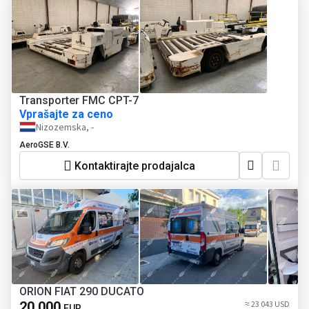
Transporter FMC CPT-7
Vprašajte za ceno
Nizozemska, -
AeroGSE B.V.
Kontaktirajte prodajalca
ORION FIAT 290 DUCATO
20 000
≈ 23 043 USD
EUR