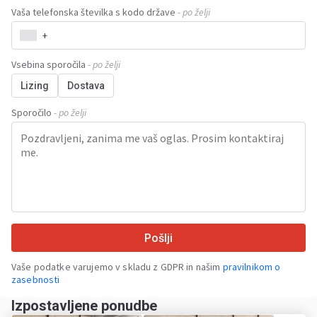
Vaša telefonska številka s kodo države
- po želji
+
Vsebina sporočila
- po želji
Lizing
Dostava
Sporočilo
- po želji
Pošlji
Vaše podatke varujemo v skladu z GDPR in našim
pravilnikom o
zasebnosti
Izpostavljene ponudbe