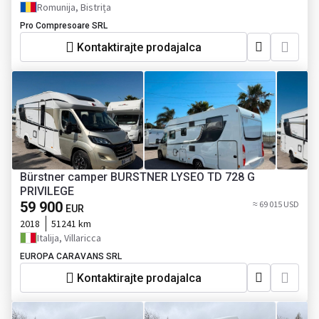
Romunija, Bistrița
Pro Compresoare SRL
Kontaktirajte prodajalca
Bürstner camper BURSTNER LYSEO TD 728 G
PRIVILEGE
59 900
≈ 69 015 USD
EUR
2018
51241 km
Italija, Villaricca
EUROPA CARAVANS SRL
Kontaktirajte prodajalca