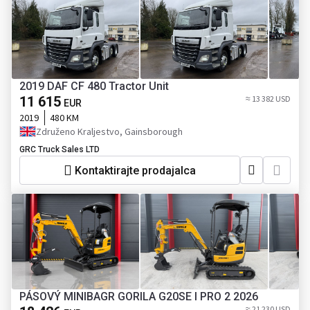
2019 DAF CF 480 Tractor Unit
11 615
≈ 13 382 USD
EUR
2019
480 KM
Združeno Kraljestvo, Gainsborough
GRC Truck Sales LTD
Kontaktirajte prodajalca
PÁSOVÝ MINIBAGR GORILA G20SE I PRO 2 2026
≈ 21 230 USD