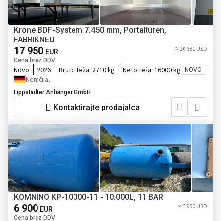
Krone BDF-System 7.450 mm, Portaltüren,
FABRIKNEU
17 950
≈ 20 681 USD
EUR
Cena brez DDV
Novo
2026
Bruto teža:
2710 kg
Neto teža:
16000 kg
NOVO
Nemčija, -
Lippstädter Anhänger GmbH
Kontaktirajte prodajalca
KOMNINO KP-10000-11 - 10.000L, 11 BAR
6 900
≈ 7 950 USD
EUR
Cena brez DDV