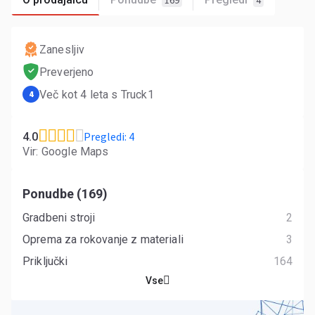
169
4
Zanesljiv
Preverjeno
Več kot 4 leta s Truck1
4
Pregledi: 4
4.0
Vir: Google Maps
Ponudbe (169)
Gradbeni stroji
2
Oprema za rokovanje z materiali
3
Priključki
164
Vse