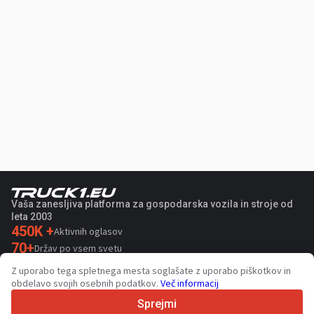
Vaša zanesljiva platforma za gospodarska vozila in stroje od
leta 2003
450K +
Aktivnih oglasov
70+
Držav po vsem svetu
36
Podprtih jezikov
Z uporabo tega spletnega mesta soglašate z uporabo piškotkov in
obdelavo svojih osebnih podatkov.
Več informacij
4.7/5
Trustpilot
Sprejmi