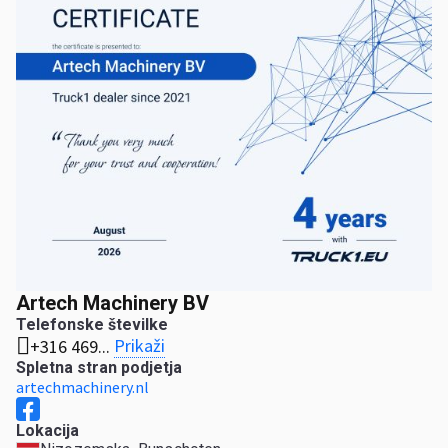
Artech Machinery BV
Telefonske številke
Prikaži
+316 469...
Spletna stran podjetja
artechmachinery.nl
Lokacija