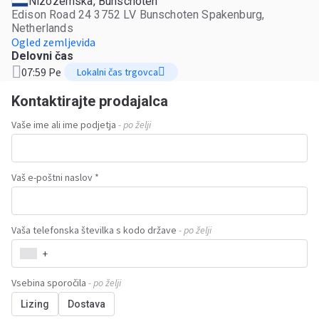
Nizozemska, Bunschoten
Edison Road 24 3752 LV Bunschoten Spakenburg,
Netherlands
Ogled zemljevida
Delovni čas
07:59 Pe
Lokalni čas trgovca
Kontaktirajte prodajalca
Vaše ime ali ime podjetja
- po želji
Vaš e-poštni naslov *
Vaša telefonska številka s kodo države
- po želji
+
Vsebina sporočila
- po želji
Lizing
Dostava