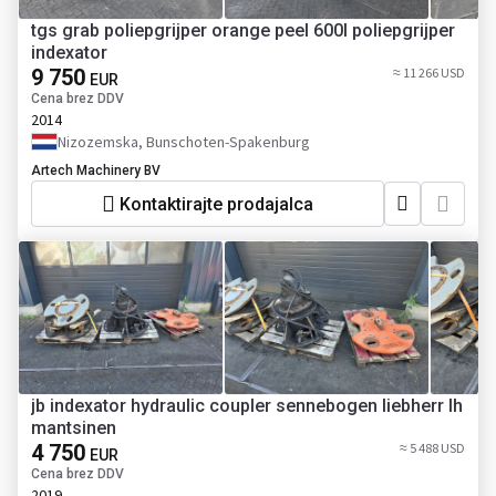
tgs grab poliepgrijper orange peel 600l poliepgrijper
indexator
9 750
≈ 11 266 USD
EUR
Cena brez DDV
2014
Nizozemska, Bunschoten-Spakenburg
Artech Machinery BV
Kontaktirajte prodajalca
jb indexator hydraulic coupler sennebogen liebherr lh
mantsinen
4 750
≈ 5 488 USD
EUR
Cena brez DDV
2019