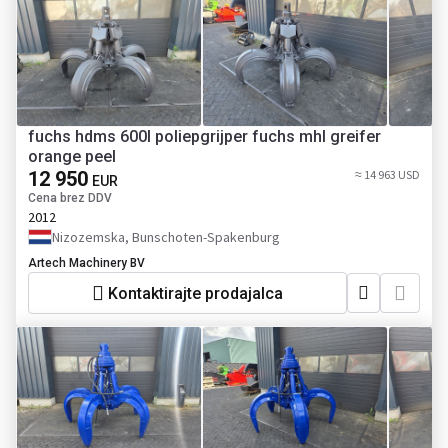
fuchs hdms 600l poliepgrijper fuchs mhl greifer
orange peel
12 950
≈ 14 963 USD
EUR
Cena brez DDV
2012
Nizozemska, Bunschoten-Spakenburg
Artech Machinery BV
Kontaktirajte prodajalca