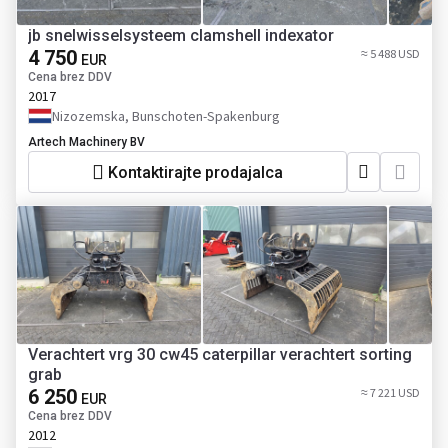
jb snelwisselsysteem clamshell indexator
4 750
≈ 5 488 USD
EUR
Cena brez DDV
2017
Nizozemska, Bunschoten-Spakenburg
Artech Machinery BV
Kontaktirajte prodajalca
Verachtert vrg 30 cw45 caterpillar verachtert sorting
grab
6 250
≈ 7 221 USD
EUR
Cena brez DDV
2012