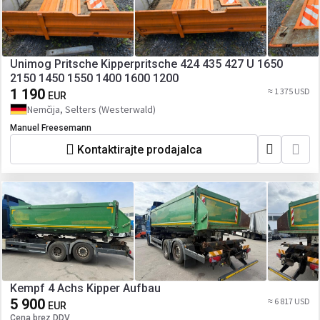
Unimog Pritsche Kipperpritsche 424 435 427 U 1650
2150 1450 1550 1400 1600 1200
1 190
≈ 1 375 USD
EUR
Nemčija, Selters (Westerwald)
Manuel Freesemann
Kontaktirajte prodajalca
Kempf 4 Achs Kipper Aufbau
5 900
≈ 6 817 USD
EUR
Cena brez DDV