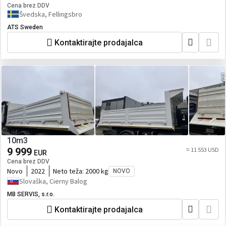
Cena brez DDV
Švedska, Fellingsbro
ATS Sweden
Kontaktirajte prodajalca
10m3
9 999
≈ 11 553 USD
EUR
Cena brez DDV
Novo
2022
Neto teža:
2000 kg
NOVO
Slovaška, Cierny Balog
MB SERVIS, s.r.o.
Kontaktirajte prodajalca