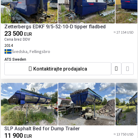
Zetterbergs EDKF 9/5-52-10-D tipper fladbed
23 500
≈ 27 154 USD
EUR
Cena brez DDV
2014
Švedska, Fellingsbro
ATS Sweden
Kontaktirajte prodajalca
SLP Asphalt Bed for Dump Trailer
11 900
≈ 13 750 USD
EUR