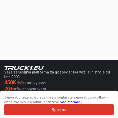
Vaša zanesljiva platforma za gospodarska vozila in stroje od
leta 2003
450K +
Aktivnih oglasov
70+
Držav po vsem svetu
36
Podprtih jezikov
Z uporabo tega spletnega mesta soglašate z uporabo piškotkov in
obdelavo svojih osebnih podatkov.
Več informacij
4.7/5
Trustpilot
Sprejmi