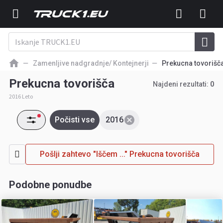
Zamenljive nadgradnje/ Kontejnerji
Prekucna tovorišč
Prekucna tovorišča
Najdeni rezultati:
0
2016 Leto
Počisti vse
2016
Pošlji zahtevo "Iščem ..." Prekucna tovorišča
Podobne ponudbe