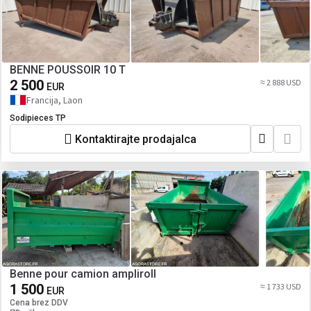
BENNE POUSSOIR 10 T
2 500
≈ 2 888 USD
EUR
Francija, Laon
Sodipieces TP
Kontaktirajte prodajalca
Benne pour camion ampliroll
1 500
≈ 1 733 USD
EUR
Cena brez DDV