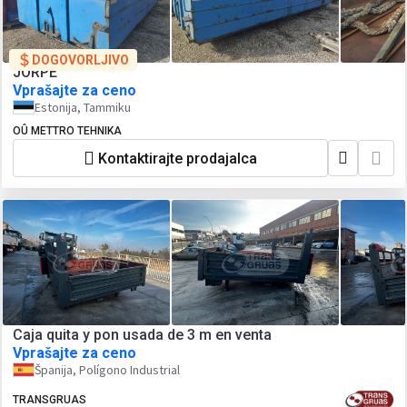
DOGOVORLJIVO
JORPE
Vprašajte za ceno
Estonija, Tammiku
OÛ METTRO TEHNIKA
Kontaktirajte prodajalca
Caja quita y pon usada de 3 m en venta
Vprašajte za ceno
Španija, Polígono Industrial
TRANSGRUAS