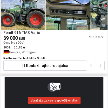
Fendt 916 TMS Vario
69 000
≈ 79 500 USD
EUR
Cena brez DDV
2002
10182 ur
Nemčija, Wittingen
Raiffeisen Technik Mitte GmbH
Kontaktirajte prodajalca
Vprašajte za vse razpoložljive slike