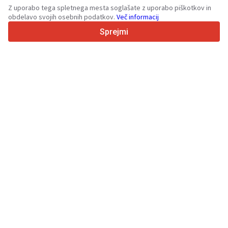
36
Podprtih jezikov
Z uporabo tega spletnega mesta soglašate z uporabo piškotkov in
obdelavo svojih osebnih podatkov.
Več informacij
4.7/5
Trustpilot
Sprejmi
Za prodajalce
Promocijske storitve
Cena plačljivih storitev
Podpora
Za kupce
Ocene blagovnih znamk
Razstave
Lizing
Informacije
O Truck1