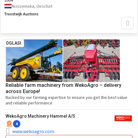
2004
Nizozemska, Oirschot
Troostwijk Auctions
OGLASI
Reliable farm machinery from WekoAgro – delivery
across Europe!
Backed by our farming expertise to ensure you get the best value
and reliable performance
WekoAgro Machinery Hammel A/S
4
www.wekoagro.com