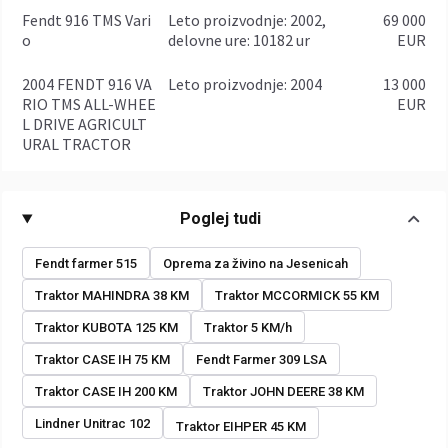
Fendt 916 TMS Vari
leto proizvodnje: 2002,
69 000
o
delovne ure: 10182 ur
EUR
2004 FENDT 916 VA
leto proizvodnje: 2004
13 000
RIO TMS ALL-WHEE
EUR
L DRIVE AGRICULT
URAL TRACTOR
Poglej tudi
Fendt farmer 515
Oprema za živino na Jesenicah
Traktor MAHINDRA 38 KM
Traktor MCCORMICK 55 KM
Traktor KUBOTA 125 KM
Traktor 5 KM/h
Traktor CASE IH 75 KM
Fendt Farmer 309 LSA
Traktor CASE IH 200 KM
Traktor JOHN DEERE 38 KM
Lindner Unitrac 102
Traktor EIHPER 45 KM