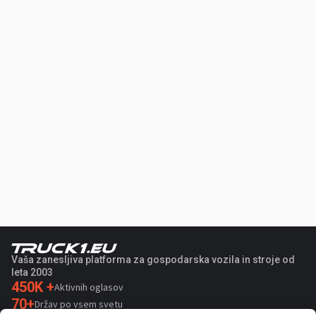
Vaša zanesljiva platforma za gospodarska vozila in stroje od
leta 2003
450K +
Aktivnih oglasov
70+
Držav po vsem svetu