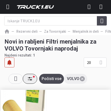
Rezervni deli
Za Tovornjaki
Menjalnik in deli
Fil
Novi in rabljeni Filtri menjalnika za
VOLVO Tovornjaki naprodaj
Najdeni rezultati:
1
20
Počisti vse
VOLVO