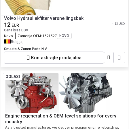
Volvo Hydrauliekfilter versnellingsbak
12
≈ 13 USD
EUR
Cena brez DDV
Novo
Zamenja OEM:
1521527
NOVO
Belgija, -
Smeets & Zonen Parts N.V.
Kontaktirajte prodajalca
OGLASI
Engine regeneration & OEM-level solutions for every
industry
As a trusted manufacturer, we deliver precision engine rebuilding,