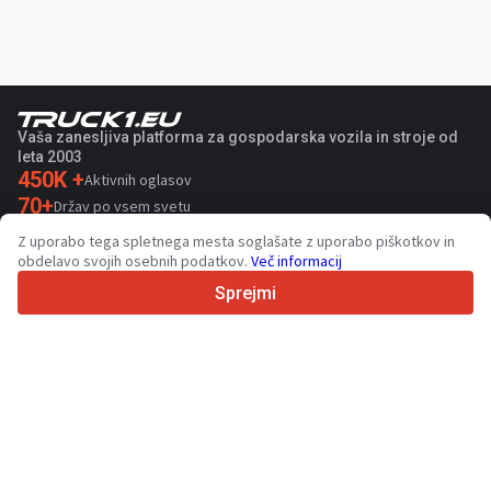
Vaša zanesljiva platforma za gospodarska vozila in stroje od
leta 2003
450K +
Aktivnih oglasov
70+
Držav po vsem svetu
36
Podprtih jezikov
Z uporabo tega spletnega mesta soglašate z uporabo piškotkov in
obdelavo svojih osebnih podatkov.
Več informacij
4.7/5
Trustpilot
Sprejmi
Za prodajalce
Promocijske storitve
Cena plačljivih storitev
Podpora