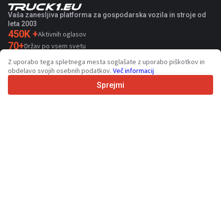
Vaša zanesljiva platforma za gospodarska vozila in stroje od
leta 2003
450K +
Aktivnih oglasov
70+
Držav po vsem svetu
36
Podprtih jezikov
Z uporabo tega spletnega mesta soglašate z uporabo piškotkov in
obdelavo svojih osebnih podatkov.
Več informacij
4.7/5
Trustpilot
Sprejmi
Za prodajalce
Kontaktiraj
Promocijske storitve
Cena plačljivih storitev
Podpora
Za kupce
Ocene blagovnih znamk
Razstave