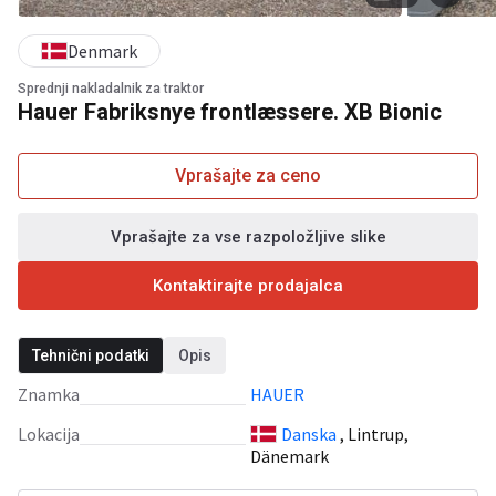
Denmark
Sprednji nakladalnik za traktor
Hauer Fabriksnye frontlæssere. XB Bionic
Vprašajte za ceno
Vprašajte za vse razpoložljive slike
Kontaktirajte prodajalca
Tehnični podatki
Opis
Znamka
HAUER
Lokacija
Danska
, Lintrup,
Dänemark