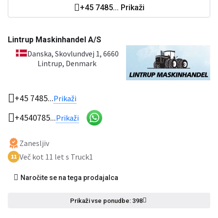
+45 7485... Prikaži
Lintrup Maskinhandel A/S
Danska
, Skovlundvej 1, 6660
Lintrup, Denmark
+45 7485...
Prikaži
+4540785...
Prikaži
Zanesljiv
Več kot 11 let s Truck1
11
Naročite se na tega prodajalca
Prikaži vse ponudbe: 398