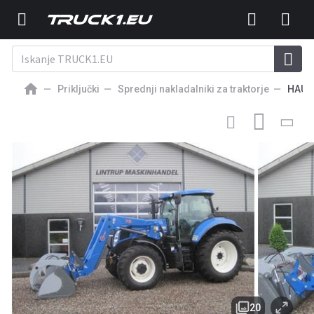
Priključki
Sprednji nakladalniki za traktorje
HAUE
SPREDNJI NAKLADALNIK ZA TRAKTOR
Hauer Fabriksnye
frontlæssere. XB Bionic
20