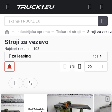
Industrijska oprema
Tiskarski stroji
Stroji za vezav
Stroji za vezavo
Najdeni rezultati:
102
za leasing
102
20
1
/
6