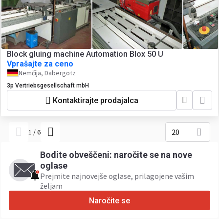
Block gluing machine Automation Blox 50 U
Vprašajte za ceno
Nemčija, Dabergotz
3p Vertriebsgesellschaft mbH
Kontaktirajte prodajalca
20
1
/
6
Bodite obveščeni: naročite se na nove
oglase
Prejmite najnovejše oglase, prilagojene vašim
željam
Naročite se