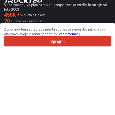
Vaša zanesljiva platforma za gospodarska vozila in stroje od
leta 2003
450K +
Aktivnih oglasov
70+
Držav po vsem svetu
36
Podprtih jezikov
Z uporabo tega spletnega mesta soglašate z uporabo piškotkov in
obdelavo svojih osebnih podatkov.
Več informacij
4.7/5
Trustpilot
Sprejmi
Za prodajalce
Promocijske storitve
Cena plačljivih storitev
Podpora
Za kupce
Ocene blagovnih znamk
Razstave
Lizing