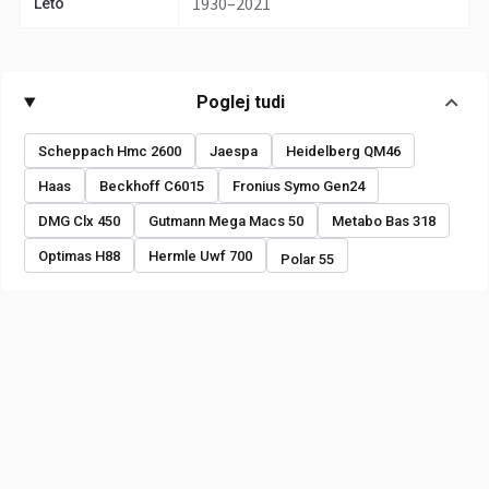
1930–2021
Leto
Poglej tudi
Scheppach Hmc 2600
Jaespa
Heidelberg QM46
Haas
Beckhoff C6015
Fronius Symo Gen24
DMG Clx 450
Gutmann Mega Macs 50
Metabo Bas 318
Optimas H88
Hermle Uwf 700
Polar 55