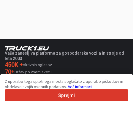
Vaša zanesljiva platforma za gospodarska vozila in stroje od
leta 2003
450K +
Aktivnih oglasov
70+
Držav po vsem svetu
36
Podprtih jezikov
Z uporabo tega spletnega mesta soglašate z uporabo piškotkov in
obdelavo svojih osebnih podatkov.
Več informacij
4.7/5
Trustpilot
Sprejmi
Za prodajalce
Promocijske storitve
Cena plačljivih storitev