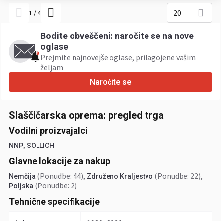
20
1
/
4
Bodite obveščeni: naročite se na nove
oglase
Prejmite najnovejše oglase, prilagojene vašim
željam
Naročite se
Slaščičarska oprema: pregled trga
Vodilni proizvajalci
,
NNP
SOLLICH
Glavne lokacije za nakup
(Ponudbe: 44)
,
(Ponudbe: 22)
,
Nemčija
Združeno Kraljestvo
(Ponudbe: 2)
Poljska
Tehnične specifikacije