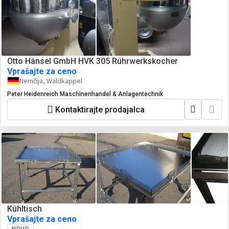
Otto Hänsel GmbH HVK 305 Rührwerkskocher
Vprašajte za ceno
Nemčija, Waldkappel
Peter Heidenreich Maschinenhandel & Anlagentechnik
Kontaktirajte prodajalca
Kühltisch
Vprašajte za ceno