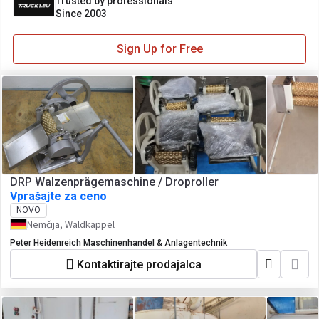
Trusted by professionals
Since 2003
Sign Up for Free
DRP Walzenprägemaschine / Droproller
Vprašajte za ceno
NOVO
Nemčija, Waldkappel
Peter Heidenreich Maschinenhandel & Anlagentechnik
Kontaktirajte prodajalca