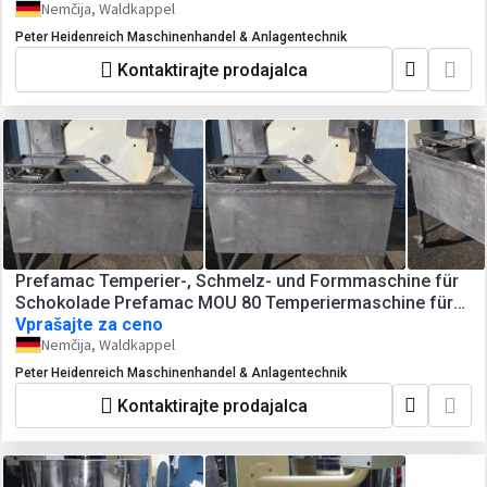
Nemčija, Waldkappel
Peter Heidenreich Maschinenhandel & Anlagentechnik
Kontaktirajte prodajalca
Prefamac Temperier-, Schmelz- und Formmaschine für
Schokolade Prefamac MOU 80 Temperiermaschine für
Schokolade
Vprašajte za ceno
Nemčija, Waldkappel
Peter Heidenreich Maschinenhandel & Anlagentechnik
Kontaktirajte prodajalca