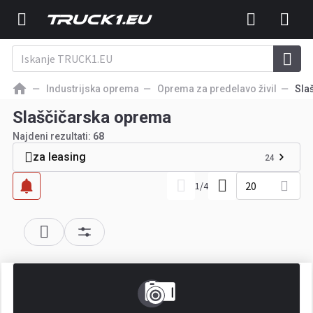
Industrijska oprema
Oprema za predelavo živil
Sla
Slaščičarska oprema
Najdeni rezultati:
68
za leasing
24
20
1
/
4