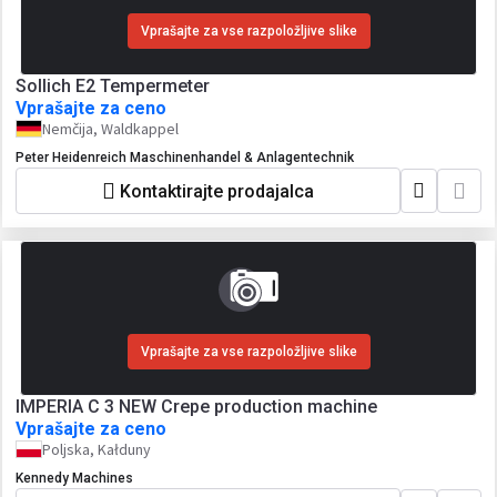
Vprašajte za vse razpoložljive slike
Sollich E2 Tempermeter
Vprašajte za ceno
Nemčija, Waldkappel
Peter Heidenreich Maschinenhandel & Anlagentechnik
Kontaktirajte prodajalca
Vprašajte za vse razpoložljive slike
IMPERIA C 3 NEW Crepe production machine
Vprašajte za ceno
Poljska, Kałduny
Kennedy Machines