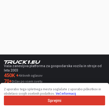
Vaša zanesljiva platforma za gospodarska vozila in stroje od
leta 2003
450K +
Aktivnih oglasov
70+
Držav po vsem svetu
36
Podprtih jezikov
Z uporabo tega spletnega mesta soglašate z uporabo piškotkov in
obdelavo svojih osebnih podatkov.
Več informacij
4.7/5
Trustpilot
Sprejmi