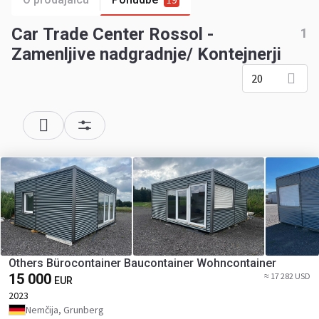
19
Car Trade Center Rossol -
1
Zamenljive nadgradnje/ Kontejnerji
20
Others Bürocontainer Baucontainer Wohncontainer
15 000
≈ 17 282 USD
EUR
2023
Nemčija, Grunberg