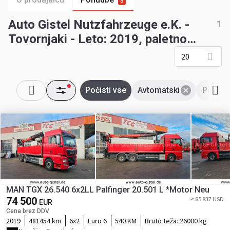
8
Auto Gistel Nutzfahrzeuge e.K. -
1
Tovornjaki - Leto: 2019, paletno
dvigalo, menjalnik: avtomatski
20
Počisti vse
Avtomatski
Paletno
MAN TGX 26.540 6x2LL Palfinger 20.501 L *Motor Neu
74 500
≈ 85 837 USD
EUR
Cena brez DDV
2019
481454 km
6x2
Euro 6
540 KM
Bruto teža:
26000 kg