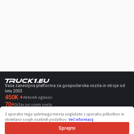
Vaša zanesljiva platforma za gospodarska vozila in stroje od
leta 2003
450K +
Aktivnih oglasov
70+
Držav po vsem svetu
36
Podprtih jezikov
Z uporabo tega spletnega mesta soglašate z uporabo piškotkov in
obdelavo svojih osebnih podatkov.
Več informacij
4.7/5
Trustpilot
Sprejmi